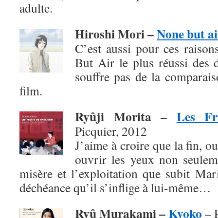
adulte.
Hiroshi Mori –
None but ai
C’est aussi pour ces raison
But Air le plus réussi des 
souffre pas de la comparai
film.
Ryûji Morita –
Les Fr
Picquier, 2012
J’aime à croire que la fin, o
ouvrir les yeux non seuleme
misère et l’exploitation que subit Mar
déchéance qu’il s’inflige à lui-même…
Ryû Murakami –
Kyoko
– P