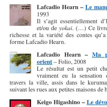
Lafcadio Hearn –
Le mang
1993
Il s’agit essentiellement d
et/ou de
yokai
. (…) Ce livr
richesse et la variété des contes qu’
forme Lafcadio Hearn.
Lafcadio Hearn –
Ma p
orient
– Folio, 2008
Le résultat est un petit c
vraiment eu la sensation d
travers la ville, assis dans le kurum
suivant les rues aux petites maisons de b
Keigo Higashino –
Le dév