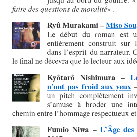
faire des questions de moralité
» .
Ryû Murakami –
Miso So
Le début du roman est un
entièrement construit sur l
dans l’esprit du narrateur. 
le final
ne décevra que le lecteur aux id
Kyôtarô Nishimura
–
L
n’ont pas froid aux yeux
–
un pitch complètement invr
s’amuse à broder une intr
chemin entre l’hommage respectueux et 
Fumio Niwa
–
L’Âge des