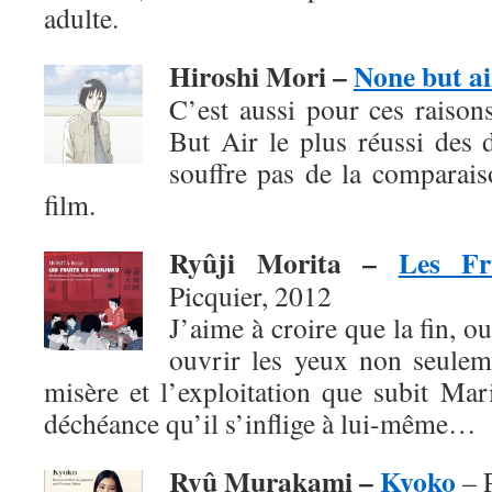
adulte.
Hiroshi Mori –
None but ai
C’est aussi pour ces raison
But Air le plus réussi des 
souffre pas de la comparai
film.
Ryûji Morita –
Les Fr
Picquier, 2012
J’aime à croire que la fin, o
ouvrir les yeux non seuleme
misère et l’exploitation que subit Mar
déchéance qu’il s’inflige à lui-même…
Ryû Murakami –
Kyoko
– P