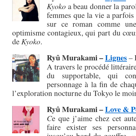
Kyoko
a beau donner la paro
femmes que la vie a parfois 
sur ce roman comme une
optimisme contagieux, qui part du cœur
de
Kyoko
.
Ryû Murakami –
Lignes
– 
A travers le procédé littéraire
du supportable, qui co
personnage à la fin de chaq
l’exploration nocturne du Tokyo le moi
Ryû Murakami –
Love & P
C
e que j’aime chez cet aute
faire exister ses personn
jusqu’au bord du gouffre. 