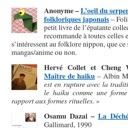
Anonyme –
L’oeil du serpe
folkloriques japonais
– Foli
petit livre de l’épatante coll
recommande à toutes celles e
s’intéressent au folklore nippon, que ce s
mangas/anime ou non.
Hervé Collet et Chen
Maître de haiku
– Albin M
est en rupture avec la traditi
le haiku comme une forme 
rapport aux formes rituelles.
»
Osamu Dazai –
La Déch
Gallimard, 1990