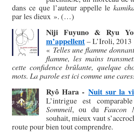
dans ce que l’auteur appelle le
kamika
par les dieux ». (…)
Niji Fuyuno & Ryu Y
m’appellent
– L’Iroli, 2013
«
Telles une flamme donnant
flamme, les mains transmet
cette confidence brûlante, quelque ch
mots. La parole est ici comme une cares
Ryô Hara
-
Nuit sur la vi
L’intrigue est comparab
Sommeil
, ou du
Faucon M
souhait, mieux vaut s’accroch
route pour bien tout comprendre.