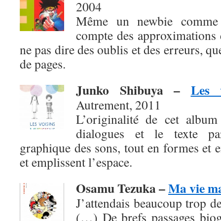
2004
Même un newbie comme b
compte des approximations e
ne pas dire des oublis et des erreurs, q
de pages.
Junko Shibuya
–
Les 
Autrement, 2011
L’originalité de cet album
dialogues et le texte pa
graphique des sons, tout en formes et en
et emplissent l’espace.
Osamu Tezuka –
Ma vie m
J’attendais beaucoup trop de
(…) De brefs passages biog