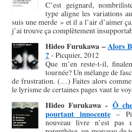
C’est geignard, nombrilist
type aligne les variations a
suis une merde » et il a l’air d’aimer ça
j’ai trouve ça complètement insupportab
Hideo Furukawa –
Alors B
?
- Picquier, 2012
Que m’en reste-t-il, finale
tournée? Un mélange de fasci
de frustration. (…) Faites alors comme
le lyrisme de certaines pages vaut le voy
Hideo Furukawa -
Ô che
pourtant innocente
– Pic
nouveau livre n’est pas 
parenthèse, un morceau de 