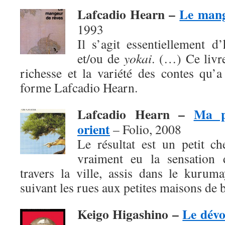
Lafcadio Hearn –
Le mang
1993
Il s’agit essentiellement d
et/ou de
yokai
. (…) Ce livr
richesse et la variété des contes qu’
forme Lafcadio Hearn.
Lafcadio Hearn –
Ma p
orient
– Folio, 2008
Le résultat est un petit c
vraiment eu la sensation d
travers la ville, assis dans le kurum
suivant les rues aux petites maisons de b
Keigo Higashino –
Le dév