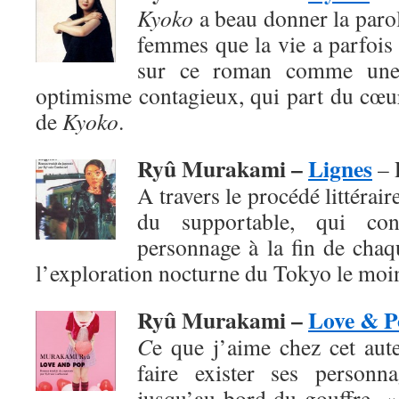
Kyoko
a beau donner la paro
femmes que la vie a parfois 
sur ce roman comme une
optimisme contagieux, qui part du cœur
de
Kyoko
.
Ryû Murakami –
Lignes
– 
A travers le procédé littéraire
du supportable, qui co
personnage à la fin de chaq
l’exploration nocturne du Tokyo le moi
Ryû Murakami –
Love & P
C
e que j’aime chez cet aute
faire exister ses personn
jusqu’au bord du gouffre. 