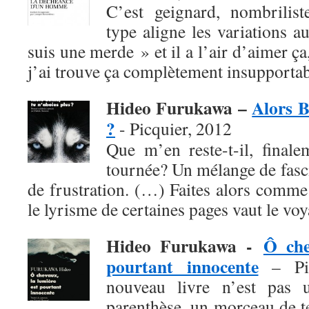
C’est geignard, nombrilist
type aligne les variations a
suis une merde » et il a l’air d’aimer ça
j’ai trouve ça complètement insupportab
Hideo Furukawa –
Alors B
?
- Picquier, 2012
Que m’en reste-t-il, finale
tournée? Un mélange de fasci
de frustration. (…) Faites alors comme
le lyrisme de certaines pages vaut le voy
Hideo Furukawa -
Ô che
pourtant innocente
– Pic
nouveau livre n’est pas 
parenthèse, un morceau de 