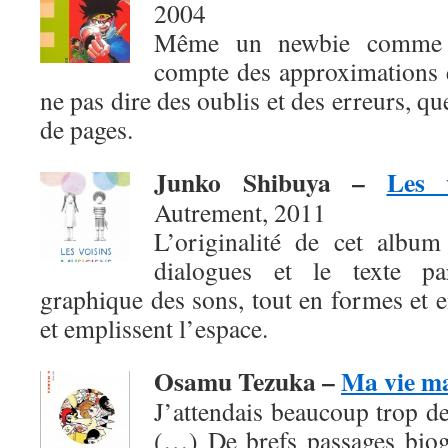
2004
Même un newbie comme b
compte des approximations e
ne pas dire des oublis et des erreurs, q
de pages.
Junko Shibuya
–
Les 
Autrement, 2011
L’originalité de cet album
dialogues et le texte pa
graphique des sons, tout en formes et en
et emplissent l’espace.
Osamu Tezuka –
Ma vie m
J’attendais beaucoup trop de
(…) De brefs passages biog