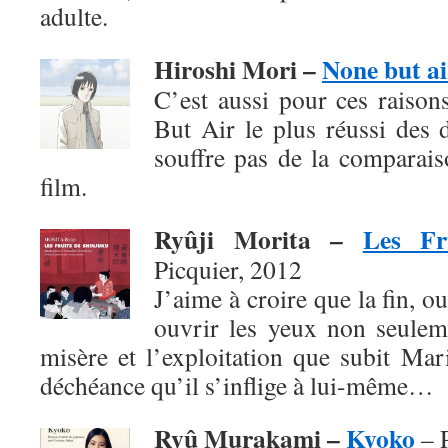
adulte.
Hiroshi Mori –
None but ai
C’est aussi pour ces raison
But Air le plus réussi des 
souffre pas de la comparai
film.
Ryûji Morita –
Les Fr
Picquier, 2012
J’aime à croire que la fin, o
ouvrir les yeux non seuleme
misère et l’exploitation que subit Mar
déchéance qu’il s’inflige à lui-même…
Ryû Murakami –
Kyoko
– P