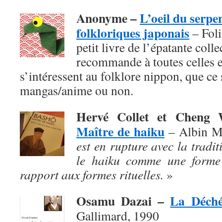
Anonyme –
L’oeil du serpe
folkloriques japonais
– Foli
petit livre de l’épatante coll
recommande à toutes celles e
s’intéressent au folklore nippon, que ce s
mangas/anime ou non.
Hervé Collet et Chen
Maître de haiku
– Albin M
est en rupture avec la traditi
le haiku comme une forme 
rapport aux formes rituelles.
»
Osamu Dazai –
La Déch
Gallimard, 1990