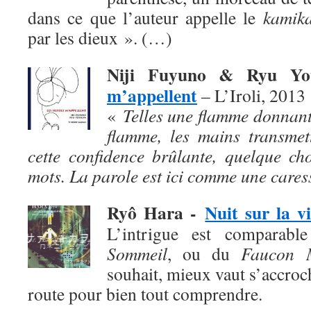
dans ce que l’auteur appelle le
kamika
par les dieux ». (…)
Niji Fuyuno & Ryu Y
m’appellent
– L’Iroli, 2013
«
Telles une flamme donnant
flamme, les mains transmet
cette confidence brûlante, quelque ch
mots. La parole est ici comme une cares
Ryô Hara
-
Nuit sur la vi
L’intrigue est comparab
Sommeil
, ou du
Faucon M
souhait, mieux vaut s’accroch
route pour bien tout comprendre.