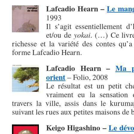
Lafcadio Hearn –
Le mang
1993
Il s’agit essentiellement d
et/ou de
yokai
. (…) Ce livr
richesse et la variété des contes qu’
forme Lafcadio Hearn.
Lafcadio Hearn –
Ma p
orient
– Folio, 2008
Le résultat est un petit c
vraiment eu la sensation d
travers la ville, assis dans le kurum
suivant les rues aux petites maisons de b
Keigo Higashino –
Le dév