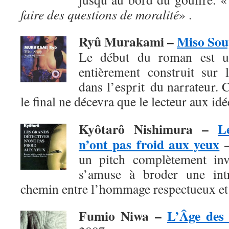
faire des questions de moralité
» .
Ryû Murakami –
Miso So
Le début du roman est un
entièrement construit sur l
dans l’esprit du narrateur. 
le final
ne décevra que le lecteur aux id
Kyôtarô Nishimura
–
L
n’ont pas froid aux yeux
–
un pitch complètement invr
s’amuse à broder une intr
chemin entre l’hommage respectueux et 
Fumio Niwa
–
L’Âge des