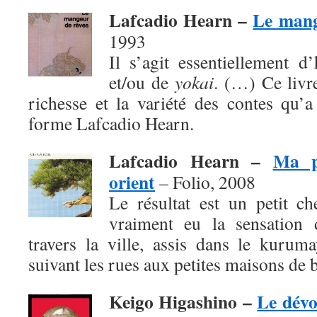
Lafcadio Hearn –
Le mang
1993
Il s’agit essentiellement d
et/ou de
yokai
. (…) Ce livr
richesse et la variété des contes qu’
forme Lafcadio Hearn.
Lafcadio Hearn –
Ma p
orient
– Folio, 2008
Le résultat est un petit c
vraiment eu la sensation d
travers la ville, assis dans le kurum
suivant les rues aux petites maisons de b
Keigo Higashino –
Le dév