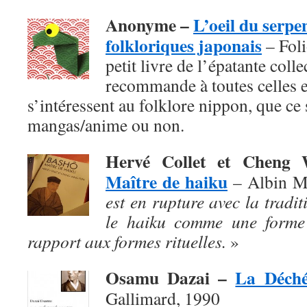
Anonyme –
L’oeil du serpe
folkloriques japonais
– Foli
petit livre de l’épatante coll
recommande à toutes celles e
s’intéressent au folklore nippon, que ce s
mangas/anime ou non.
Hervé Collet et Chen
Maître de haiku
– Albin M
est en rupture avec la traditi
le haiku comme une forme 
rapport aux formes rituelles.
»
Osamu Dazai –
La Déch
Gallimard, 1990