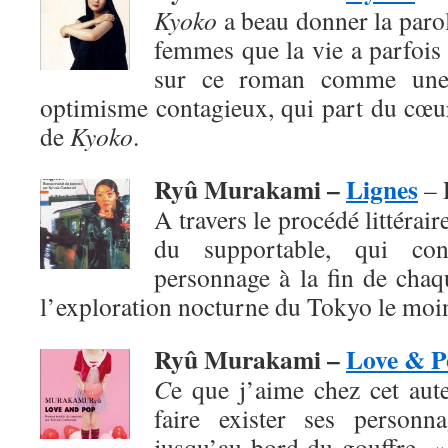
Kyoko
a beau donner la paro
femmes que la vie a parfois 
sur ce roman comme une
optimisme contagieux, qui part du cœur
de
Kyoko
.
Ryû Murakami –
Lignes
– 
A travers le procédé littéraire
du supportable, qui co
personnage à la fin de chaq
l’exploration nocturne du Tokyo le moi
Ryû Murakami –
Love & P
C
e que j’aime chez cet aute
faire exister ses personn
jusqu’au bord du gouffre. 