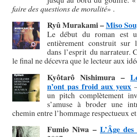
faire des questions de moralité
» .
Ryû Murakami –
Miso So
Le début du roman est un
entièrement construit sur l
dans l’esprit du narrateur. 
le final
ne décevra que le lecteur aux id
Kyôtarô Nishimura
–
L
n’ont pas froid aux yeux
–
un pitch complètement invr
s’amuse à broder une intr
chemin entre l’hommage respectueux et 
Fumio Niwa
–
L’Âge des