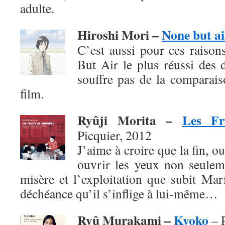
adulte.
Hiroshi Mori –
None but ai
C’est aussi pour ces raison
But Air le plus réussi des 
souffre pas de la comparai
film.
Ryûji Morita –
Les Fr
Picquier, 2012
J’aime à croire que la fin, o
ouvrir les yeux non seuleme
misère et l’exploitation que subit Mar
déchéance qu’il s’inflige à lui-même…
Ryû Murakami –
Kyoko
– P