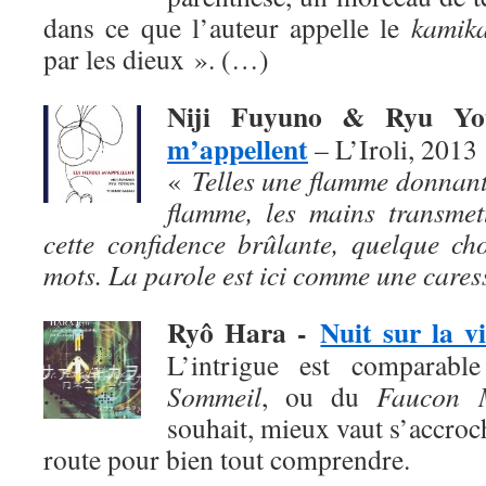
dans ce que l’auteur appelle le
kamika
par les dieux ». (…)
Niji Fuyuno & Ryu Y
m’appellent
– L’Iroli, 2013
«
Telles une flamme donnant
flamme, les mains transmet
cette confidence brûlante, quelque ch
mots. La parole est ici comme une cares
Ryô Hara
-
Nuit sur la vi
L’intrigue est comparab
Sommeil
, ou du
Faucon M
souhait, mieux vaut s’accroch
route pour bien tout comprendre.