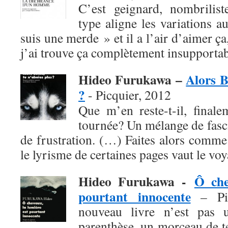
C’est geignard, nombrilist
type aligne les variations a
suis une merde » et il a l’air d’aimer ça
j’ai trouve ça complètement insupportab
Hideo Furukawa –
Alors B
?
- Picquier, 2012
Que m’en reste-t-il, finale
tournée? Un mélange de fasci
de frustration. (…) Faites alors comme
le lyrisme de certaines pages vaut le voy
Hideo Furukawa -
Ô che
pourtant innocente
– Pic
nouveau livre n’est pas 
parenthèse, un morceau de 