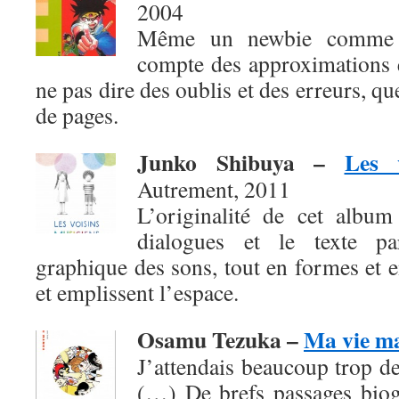
2004
Même un newbie comme b
compte des approximations e
ne pas dire des oublis et des erreurs, q
de pages.
Junko Shibuya
–
Les 
Autrement, 2011
L’originalité de cet album
dialogues et le texte pa
graphique des sons, tout en formes et en
et emplissent l’espace.
Osamu Tezuka –
Ma vie m
J’attendais beaucoup trop de
(…) De brefs passages biog