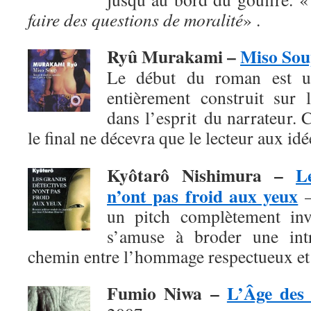
faire des questions de moralité
» .
Ryû Murakami –
Miso So
Le début du roman est un
entièrement construit sur l
dans l’esprit du narrateur. 
le final
ne décevra que le lecteur aux id
Kyôtarô Nishimura
–
L
n’ont pas froid aux yeux
–
un pitch complètement invr
s’amuse à broder une intr
chemin entre l’hommage respectueux et 
Fumio Niwa
–
L’Âge des