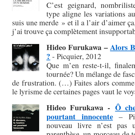
C’est geignard, nombrilist
type aligne les variations a
suis une merde » et il a l’air d’aimer ça
j’ai trouve ça complètement insupportab
Hideo Furukawa –
Alors B
?
- Picquier, 2012
Que m’en reste-t-il, finale
tournée? Un mélange de fasci
de frustration. (…) Faites alors comme
le lyrisme de certaines pages vaut le voy
Hideo Furukawa -
Ô che
pourtant innocente
– Pic
nouveau livre n’est pas 
parenthèse, un morceau de 