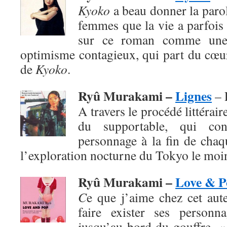
Kyoko
a beau donner la paro
femmes que la vie a parfois 
sur ce roman comme une
optimisme contagieux, qui part du cœur
de
Kyoko
.
Ryû Murakami –
Lignes
– 
A travers le procédé littéraire
du supportable, qui co
personnage à la fin de chaq
l’exploration nocturne du Tokyo le moi
Ryû Murakami –
Love & P
C
e que j’aime chez cet aute
faire exister ses personn
jusqu’au bord du gouffre. 