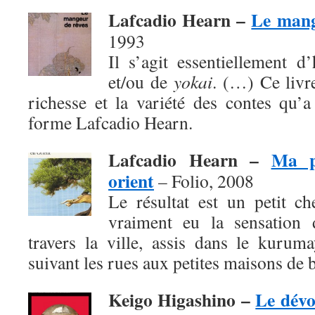
Lafcadio Hearn –
Le mang
1993
Il s’agit essentiellement d
et/ou de
yokai
. (…) Ce livr
richesse et la variété des contes qu’
forme Lafcadio Hearn.
Lafcadio Hearn –
Ma p
orient
– Folio, 2008
Le résultat est un petit c
vraiment eu la sensation d
travers la ville, assis dans le kurum
suivant les rues aux petites maisons de b
Keigo Higashino –
Le dév