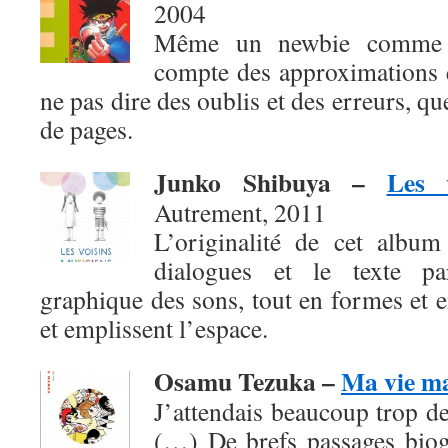
2004
Même un newbie comme b
compte des approximations e
ne pas dire des oublis et des erreurs, q
de pages.
Junko Shibuya
–
Les 
Autrement, 2011
L’originalité de cet album
dialogues et le texte pa
graphique des sons, tout en formes et en
et emplissent l’espace.
Osamu Tezuka –
Ma vie m
J’attendais beaucoup trop de
(…) De brefs passages biog