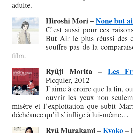
adulte.
Hiroshi Mori –
None but ai
C’est aussi pour ces raison
But Air le plus réussi des 
souffre pas de la comparai
film.
Ryûji Morita –
Les Fr
Picquier, 2012
J’aime à croire que la fin, o
ouvrir les yeux non seuleme
misère et l’exploitation que subit Mar
déchéance qu’il s’inflige à lui-même…
Ryû Murakami –
Kyoko
– P