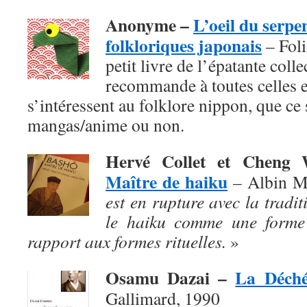
Anonyme –
L’oeil du serpe
folkloriques japonais
– Foli
petit livre de l’épatante coll
recommande à toutes celles e
s’intéressent au folklore nippon, que ce s
mangas/anime ou non.
Hervé Collet et Chen
Maître de haiku
– Albin M
est en rupture avec la traditi
le haiku comme une forme 
rapport aux formes rituelles.
»
Osamu Dazai –
La Déch
Gallimard, 1990