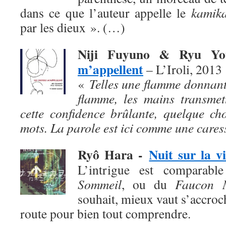
dans ce que l’auteur appelle le
kamika
par les dieux ». (…)
Niji Fuyuno & Ryu Y
m’appellent
– L’Iroli, 2013
«
Telles une flamme donnant
flamme, les mains transmet
cette confidence brûlante, quelque ch
mots. La parole est ici comme une cares
Ryô Hara
-
Nuit sur la vi
L’intrigue est comparab
Sommeil
, ou du
Faucon M
souhait, mieux vaut s’accroch
route pour bien tout comprendre.