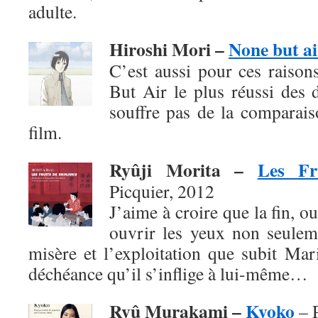
adulte.
Hiroshi Mori –
None but ai
C’est aussi pour ces raison
But Air le plus réussi des 
souffre pas de la comparai
film.
Ryûji Morita –
Les Fr
Picquier, 2012
J’aime à croire que la fin, o
ouvrir les yeux non seuleme
misère et l’exploitation que subit Mar
déchéance qu’il s’inflige à lui-même…
Ryû Murakami –
Kyoko
– P