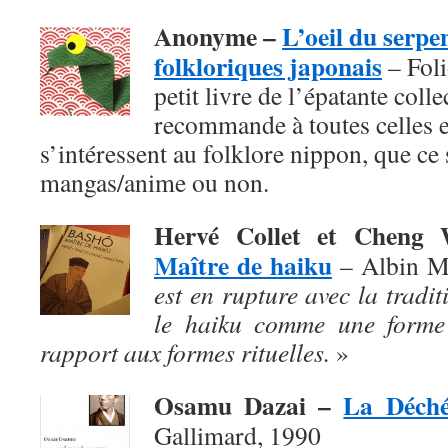
Anonyme –
L’oeil du serpe
folkloriques japonais
– Foli
petit livre de l’épatante coll
recommande à toutes celles e
s’intéressent au folklore nippon, que ce s
mangas/anime ou non.
Hervé Collet et Chen
Maître de haiku
– Albin M
est en rupture avec la traditi
le haiku comme une forme 
rapport aux formes rituelles.
»
Osamu Dazai –
La Déch
Gallimard, 1990