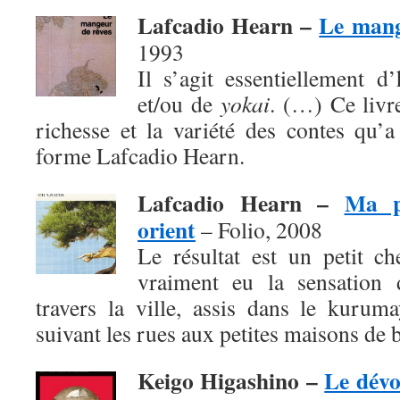
Lafcadio Hearn –
Le mang
1993
Il s’agit essentiellement d
et/ou de
yokai
. (…) Ce livr
richesse et la variété des contes qu’
forme Lafcadio Hearn.
Lafcadio Hearn –
Ma p
orient
– Folio, 2008
Le résultat est un petit c
vraiment eu la sensation d
travers la ville, assis dans le kurum
suivant les rues aux petites maisons de b
Keigo Higashino –
Le dév