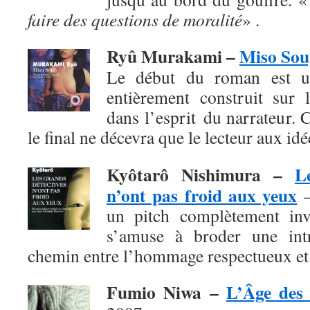
faire des questions de moralité
» .
Ryû Murakami –
Miso So
Le début du roman est un
entièrement construit sur l
dans l’esprit du narrateur. 
le final
ne décevra que le lecteur aux id
Kyôtarô Nishimura
–
L
n’ont pas froid aux yeux
–
un pitch complètement invr
s’amuse à broder une intr
chemin entre l’hommage respectueux et 
Fumio Niwa
–
L’Âge des