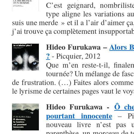
C’est geignard, nombrilist
type aligne les variations a
suis une merde » et il a l’air d’aimer ça
j’ai trouve ça complètement insupportab
Hideo Furukawa –
Alors B
?
- Picquier, 2012
Que m’en reste-t-il, finale
tournée? Un mélange de fasci
de frustration. (…) Faites alors comme
le lyrisme de certaines pages vaut le voy
Hideo Furukawa -
Ô che
pourtant innocente
– Pic
nouveau livre n’est pas 
parenthèse, un morceau de 