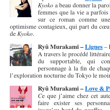
Kyoko
a beau donner la paro
femmes que la vie a parfois 
sur ce roman comme une
optimisme contagieux, qui part du cœur
de
Kyoko
.
Ryû Murakami –
Lignes
– 
A travers le procédé littéraire
du supportable, qui co
personnage à la fin de chaq
l’exploration nocturne du Tokyo le moi
Ryû Murakami –
Love & P
C
e que j’aime chez cet aute
faire exister ses personn
jusqu’au bord du gouffre. 