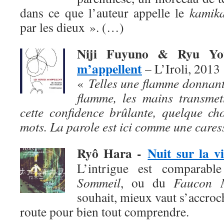
dans ce que l’auteur appelle le
kamika
par les dieux ». (…)
Niji Fuyuno & Ryu Y
m’appellent
– L’Iroli, 2013
«
Telles une flamme donnant
flamme, les mains transmet
cette confidence brûlante, quelque ch
mots. La parole est ici comme une cares
Ryô Hara
-
Nuit sur la vi
L’intrigue est comparab
Sommeil
, ou du
Faucon M
souhait, mieux vaut s’accroch
route pour bien tout comprendre.