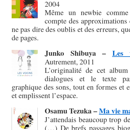
2004
Même un newbie comme b
compte des approximations e
ne pas dire des oublis et des erreurs, q
de pages.
Junko Shibuya
–
Les 
Autrement, 2011
L’originalité de cet album
dialogues et le texte pa
graphique des sons, tout en formes et en
et emplissent l’espace.
Osamu Tezuka –
Ma vie m
J’attendais beaucoup trop de
(…) De brefs passages biog